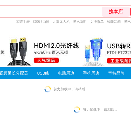
荣耀手表
360路由器
大疆无人机
腾讯听听
女神微单
智能音箱
腾讯
视频延长分配器
USB线
电脑周边
手机周边
帝特品牌
努力加载中，请稍后...
努力加载中，请稍后...