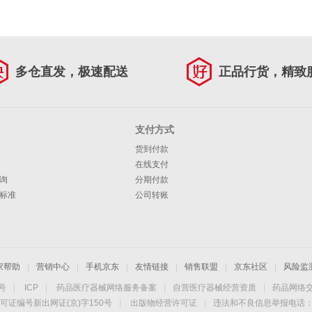
多仓直发，极速配送
正品行货，精致
支付方式
货到付款
在线支付
询
分期付款
标准
公司转账
家帮助
|
营销中心
|
手机京东
|
友情链接
|
销售联盟
|
京东社区
|
风险监
4号
|
ICP
|
药品医疗器械网络服务备案
|
自营医疗器械经营资质
|
药品网络
可证编号新出网证(京)字150号
|
出版物经营许可证
|
违法和不良信息举报电话：40