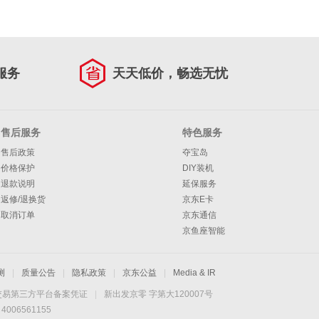
服务
天天低价，畅选无忧
售后服务
特色服务
售后政策
夺宝岛
价格保护
DIY装机
退款说明
延保服务
返修/退换货
京东E卡
取消订单
京东通信
京鱼座智能
测
|
质量公告
|
隐私政策
|
京东公益
|
Media & IR
交易第三方平台备案凭证
|
新出发京零 字第大120007号
06561155