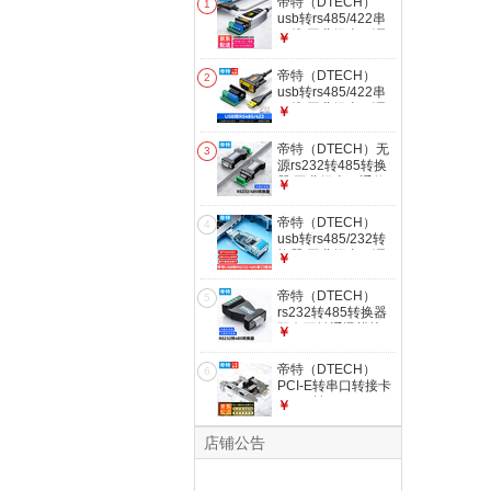
帝特（DTECH）
1
usb转rs485/422串
口线 工业级串口调
￥
试工具通信光电隔离
模块适用
帝特（DTECH）
2
232/TTL/485通讯线
usb转rs485/422串
带指示灯转换器
口线 工业级串口调
￥
USB转485/422【指
试工具485转usb通
示灯FTDI稳定双芯
讯线 电脑九针com
帝特（DTECH）无
片】 0.5米
3
口转换器422接口通
源rs232转485转换
信转换线 USB转
器 工业级串口通信
￥
485/422【MS3020
协议传输防雷防浪涌
高性能芯片】 0.5米
型 rs485转232双向
帝特（DTECH）
4
互转DB9孔串口转接
usb转rs485/232转
头 RS232转485转
换器 工业级串口调
￥
换器【带端子】
试工具带光电隔离模
块rs232/485转usb
帝特（DTECH）
5
按压式串口接口转换
rs232转485转换器
器 USB转485/232
双向互转通讯模块
￥
转换器【MS3020芯
rs485转232公头/母
片】
头 工程级DB9串口
帝特（DTECH）
6
通信协议转换器防雷
PCI-E转串口转接卡
防浪涌 【母头一体
PCI-E转2口RS232
￥
式】232转485
九针公头DB9台式主
机电脑com口连接工
店铺公告
控扩展卡 PC0085
PCI-E转RS232双串
口卡