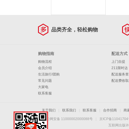
品类齐全，轻松购物
购物指南
配送方式
购物流程
上门自提
会员介绍
211限时达
生活旅行/团购
配送服务查
常见问题
配送费收取
大家电
联系客服
关于我们
|
联系我们
|
联系客服
|
合作招商
|
商
京公网安备 11000002000088号
|
京ICP备1104170
互联网出版许